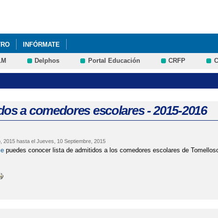
Pasar al
contenido
principal
TRO
INFÓRMATE
LM
Delphos
Portal Educación
CRFP
C
dos a comedores escolares - 2015-2016
o, 2015
hasta el
Jueves, 10 Septiembre, 2015
ce
puedes conocer lista de admitidos a los comedores escolares de Tomelloso