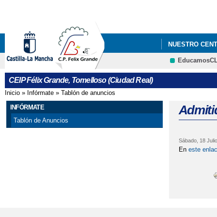
NUESTRO CEN
EducamosC
CEIP Félix Grande, Tomelloso (Ciudad Real)
Inicio
»
Infórmate
»
Tablón de anuncios
Se encuentra usted aquí
Admiti
INFÓRMATE
Tablón de Anuncios
Sábado, 18 Juli
En
este enla