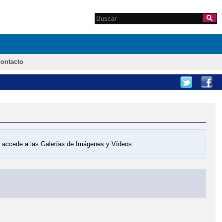
Search this site
Formulario de
búsqueda
ontacto
os accede a las Galerías de Imágenes y Vídeos.