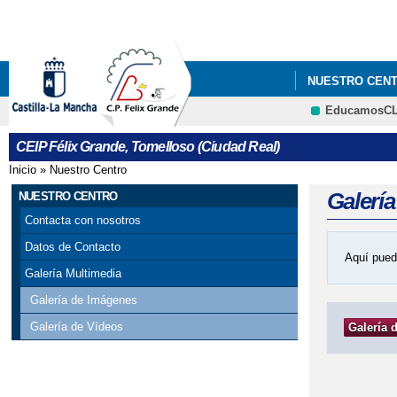
NUESTRO CEN
EducamosC
CEIP Félix Grande, Tomelloso (Ciudad Real)
Inicio
»
Nuestro Centro
Se encuentra usted aquí
Galerí
NUESTRO CENTRO
Contacta con nosotros
Datos de Contacto
Aquí pued
Galería Multimedia
Galería de Imágenes
Galería de Vídeos
Galería 