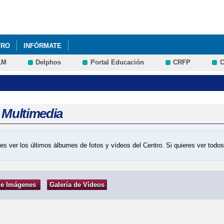
Pasar al
contenido
principal
TRO
INFÓRMATE
LM
Delphos
Portal Educación
CRFP
C
a Multimedia
es ver los últimos álbumes de fotos y vídeos del Centro. Si quieres ver tod
de Imágenes
Galería de Vídeos